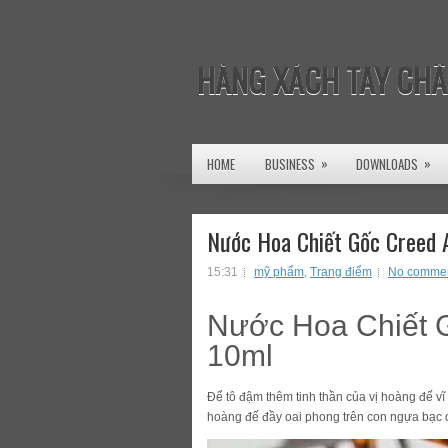
TRANG CHỦ
HÀNG XÁCH TAY CHÂ
»
»
HOME
BUSINESS
DOWNLOADS
Nước Hoa Chiết Gốc Creed 
15:31
mỹ phẩm
,
Trang điểm
No comme
Nước Hoa Chiết 
10ml
Để tô đậm thêm tinh thần của vị hoàng đế v
hoàng đế đầy oai phong trên con ngựa bạc