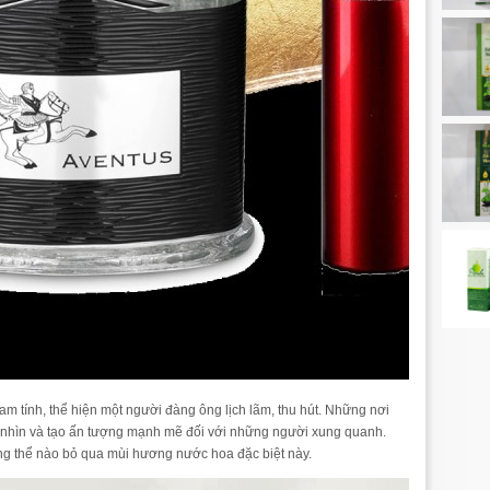
 tính, thể hiện một người đàng ông lịch lãm, thu hút. Những nơi
h nhìn và tạo ấn tượng mạnh mẽ đối với những người xung quanh.
ông thể nào bỏ qua mùi hương nước hoa đặc biệt này.