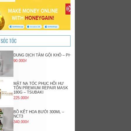
 SÓC TÓC
DUNG DỊCH TẮM GỘI KHÔ – PH
90.000₫
MẶT NẠ TÓC PHỤC HỒI HƯ
TỔN PREMIUM REPAIR MASK
180G – TSUBAKI
225.000₫
BỒ KẾT HOA BƯỞI 300ML –
NCT3
340.000₫