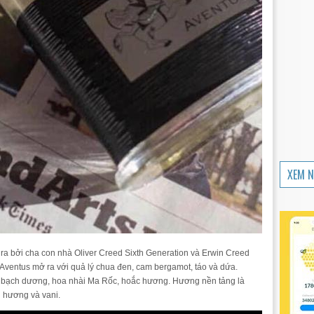
XEM N
a bởi cha con nhà Oliver Creed Sixth Generation và Erwin Creed
ventus mở ra với quả lý chua đen, cam bergamot, táo và dứa.
bạch dương, hoa nhài Ma Rốc, hoắc hương. Hương nền tảng là
n hương và vani.