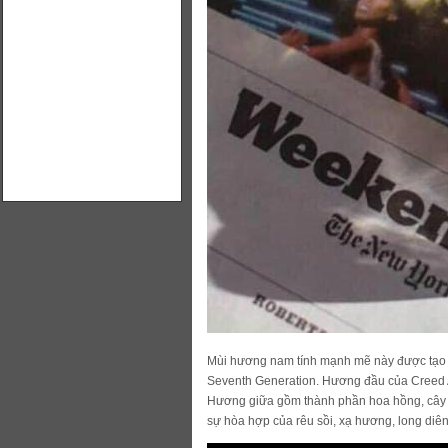
Mùi hương nam tính mạnh mẽ này được tạo r
Seventh Generation. Hương đầu của Creed A
Hương giữa gồm thành phần hoa hồng, cây 
sự hòa hợp của rêu sồi, xạ hương, long diê