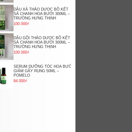
DẦU XẢ THẢO DƯỢC BỒ KẾT
SẢ CHANH HOA BƯỞI 300ML –
TRƯỜNG HƯNG THỊNH
100.000₫
DẦU GỘI THẢO DƯỢC BỒ KẾT
SẢ CHANH HOA BƯỞI 300ML –
TRƯỜNG HƯNG THỊNH
100.000₫
SERUM DƯỠNG TÓC HOA BƯỞI
GIẢM GÃY RỤNG 50ML –
POMELO
84.000₫