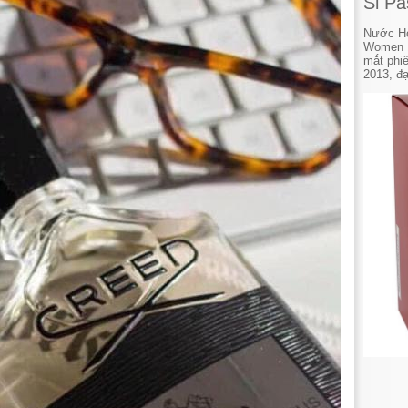
Si P
Nước Ho
Women 1
mắt phi
2013, đại