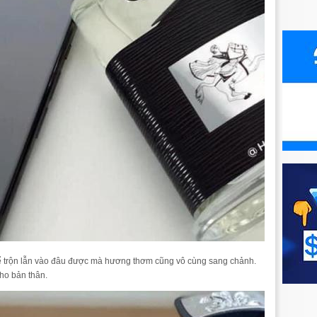
ể trộn lẫn vào đâu được mà hương thơm cũng vô cùng sang chảnh.
ho bản thân.