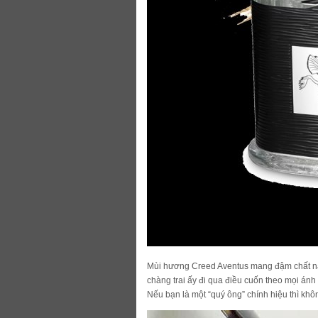
Mùi hương Creed Aventus mang đậm chất nam
chàng trai ấy đi qua điều cuốn theo mọi án
Nếu bạn là một “quý ông” chính hiệu thì kh