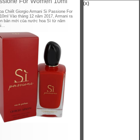
assione For Women 10ml
(x)
a Chiết Giorgio Armani Si Passione For
0ml Vào tháng 12 năm 2017, Armani ra
ên bản mới của nước hoa Sì từ năm
...