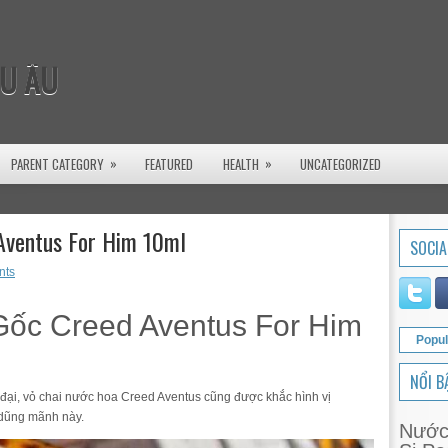
U ÂU
»
»
PARENT CATEGORY
FEATURED
HEALTH
UNCATEGORIZED
Aventus For Him 10ml
SOCIA
nts
Gốc Creed Aventus For Him
Popul
NỔI B
ĩ đại, vỏ chai nước hoa Creed Aventus cũng được khắc hình vị
 dũng mãnh này.
Nước 