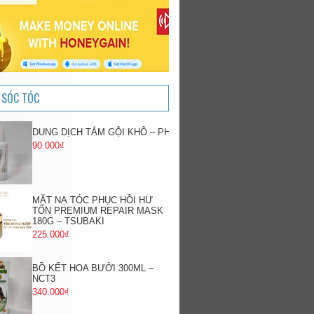
 SÓC TÓC
DUNG DỊCH TẮM GỘI KHÔ – PH
90.000₫
MẶT NẠ TÓC PHỤC HỒI HƯ
TỔN PREMIUM REPAIR MASK
180G – TSUBAKI
225.000₫
BỒ KẾT HOA BƯỞI 300ML –
NCT3
340.000₫