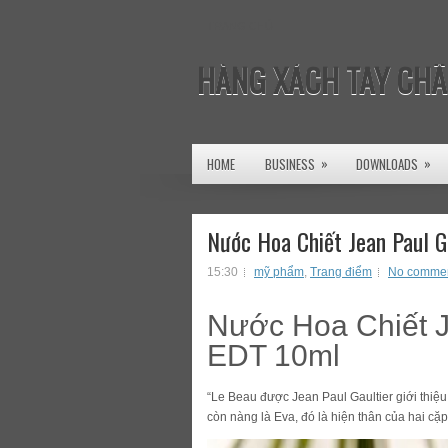
TRANG CHỦ
HÀNG XÁCH TAY CHÂ
»
»
HOME
BUSINESS
DOWNLOADS
Nước Hoa Chiết Jean Paul G
15:30
mỹ phẩm
,
Trang điểm
No comme
Nước Hoa Chiết J
EDT 10ml
“Le Beau được Jean Paul Gaultier giới thiệ
còn nàng là Eva, đó là hiện thân của hai cặ