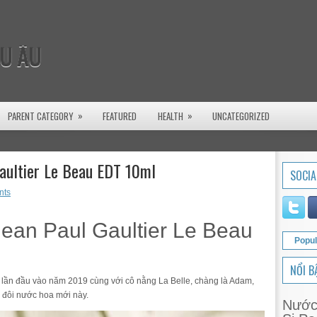
U ÂU
»
»
PARENT CATEGORY
FEATURED
HEALTH
UNCATEGORIZED
aultier Le Beau EDT 10ml
SOCIA
nts
ean Paul Gaultier Le Beau
Popul
NỔI B
u lần đầu vào năm 2019 cùng với cô nằng La Belle, chàng là Adam,
p đôi nước hoa mới này.
Nước 