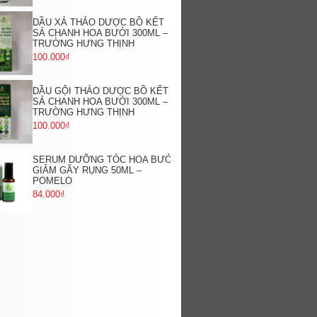
DẦU XẢ THẢO DƯỢC BỒ KẾT
SẢ CHANH HOA BƯỞI 300ML –
TRƯỜNG HƯNG THỊNH
100.000₫
DẦU GỘI THẢO DƯỢC BỒ KẾT
SẢ CHANH HOA BƯỞI 300ML –
TRƯỜNG HƯNG THỊNH
100.000₫
SERUM DƯỠNG TÓC HOA BƯỞI
GIẢM GÃY RỤNG 50ML –
POMELO
84.000₫