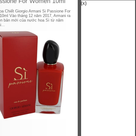
assione For Women 10ml
(x)
a Chiết Giorgio Armani Si Passione For
0ml Vào tháng 12 năm 2017, Armani ra
ên bản mới của nước hoa Sì từ năm
...