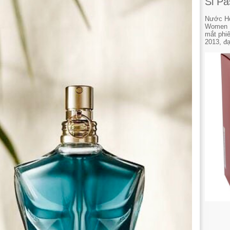
Si P
Nước Ho
Women 1
mắt phi
2013, đại