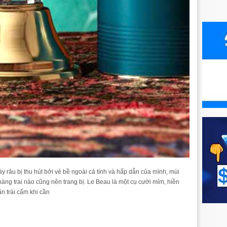
râu bị thu hút bởi vẻ bề ngoài cá tính và hấp dẫn của mình, mùi
àng trai nào cũng nên trang bị. Le Beau là một cụ cười mỉm, hiền
n trái cấm khi cần