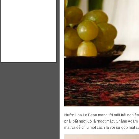
Nước Hoa Le Beau mang tới một trải nghiệm
phải bất ngờ, đó là “ngọt mát”. Chàng Adam
mát và dễ chịu một cách lạ với sự góp mặt