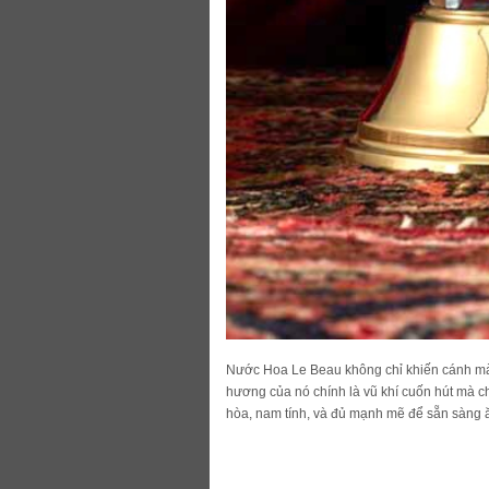
Nước Hoa Le Beau không chỉ khiến cánh mày 
hương của nó chính là vũ khí cuốn hút mà ch
hòa, nam tính, và đủ mạnh mẽ để sẵn sàng ă